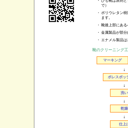
・
ひも靴は原則と
で）
・
ポリウレタン樹
ます。
・
靴後上部にある
・
金属製品が部分
・
エナメル製品は
靴のクリーニング
マーキング
↓
ポレスポッ
↓
洗い
↓
乾燥
↓
仕上