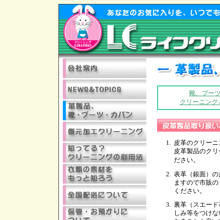
靴、ブー
クリーニング
1.
皮革のクリーニ
皮革製品のクリ
ださい。
2.
表革（銀面）の
ますので市販の
ください。
3.
裏革（スエード
しみ等をつけな