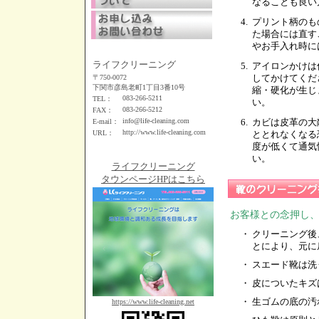
なることも良い
4.
プリント柄のも
た場合には直す
やお手入れ時に
ライフクリーニング
5.
アイロンかけは
してかけてくだ
〒750-0072
下関市彦島老町1丁目3番10号
縮・硬化が生じ
083-266-5211
TEL：
い。
083-266-5212
FAX：
info@life-cleaning.com
6.
カビは皮革の大
E-mail：
http://www.life-cleaning.com
URL：
ととれなくなる
度が低くて通気
い。
ライフクリーニング
タウンページHPはこちら
お客様との念押し
・
クリーニング後
とにより、元に
・
スエード靴は洗
・
皮についたキズ
・
生ゴムの底の汚
https://www.life-cleaning.net